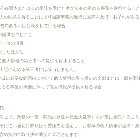
地方公共団体またはその委託を受けた者が法令の定める事務を遂行するこ
人の同意を得ることにより当該事務の遂行に支障を及ぼすおそれがある
項を告知あるいは公表をしている場合
への提供を含むこと
るデータの項目
手段または方法
じて個人情報の第三者への提供を停止すること
上記に定める第三者には該当しません。
目的の達成に必要な範囲内において個人情報の取り扱いの全部または一部を委
事由による事業の承継に伴って個人情報が提供される場合
託
る上で、業務の一部（商品の発送や代金決裁等）を外部に委託すること
令に従い適切に取り扱う委託先を選定し、お客様の個人情報が流出・漏
含め契約で取り決め適切に管理させます。