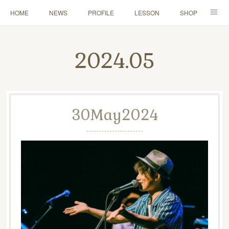
HOME
NEWS
PROFILE
LESSON
SHOP
CONTACT
2024
.
05
30
May
2024