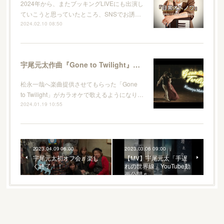
2024年から、またブッキングLIVEにも出演し
ていこうと思っていたところ、SNSでお誘…
2024.02.10 08:50
宇尾元太作曲『Gone to Twilight』カラオケ配信決定♬
松永一哉へ楽曲提供させてもらった「Gone
to Twilight」がカラオケで歌えるようになり…
2024.01.19 10:55
2023.04.09 06:00
2023.03.06 09:00
宇尾元太初オフ会♬楽し
【MV】宇尾元太「手遅
く終了！！
れの世界線」YouTube動
画公開♬