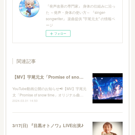
『発声改善の専門家』 身体の仕組みに沿っ
た ～発声・身体の使い方～ 『singer-
songwriter』 楽曲提供 "宇尾元太" の情報ペ
ージ
フォロー
関連記事
【MV】宇尾元太「Promise of snow time」YouTube公開♬
YouTube動画公開のお知らせ📢【MV】宇尾元
太「Promise of snow time」オリジナル曲…
2024.03.01 14:50
3/17(日) 『目黒オトノワ』LIVE出演♪