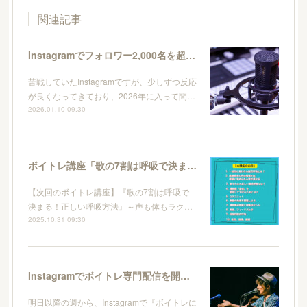
関連記事
Instagramでフォロワー2,000名を超えました！
苦戦していたInstagramですが、少しずつ反応
が良くなってきており、2026年に入って間…
2026.01.10 09:30
ボイトレ講座「歌の7割は呼吸で決まる！正しい呼吸方法」開催します！
【次回のボイトレ講座】『歌の7割は呼吸で
決まる！正しい呼吸方法』～声も体もラク…
2025.10.31 09:30
Instagramでボイトレ専門配信を開始します！
明日以降の週から、Instagramで『ボイトレに