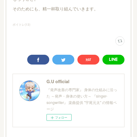
そのためにも、精一杯取り組んでいきます。
ボイトレ
(
13
)
G.U official
『発声改善の専門家』 身体の仕組みに沿っ
た ～発声・身体の使い方～ 『singer-
songwriter』 楽曲提供 "宇尾元太" の情報ペ
ージ
フォロー